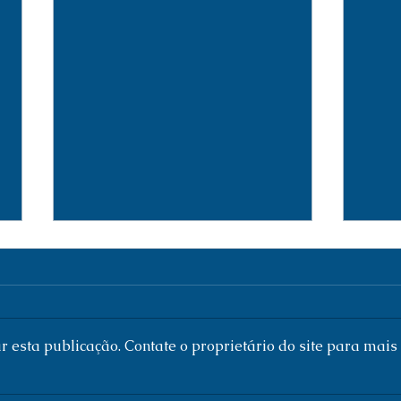
 esta publicação. Contate o proprietário do site para mais
Research Log (154) /Registro de
Resea