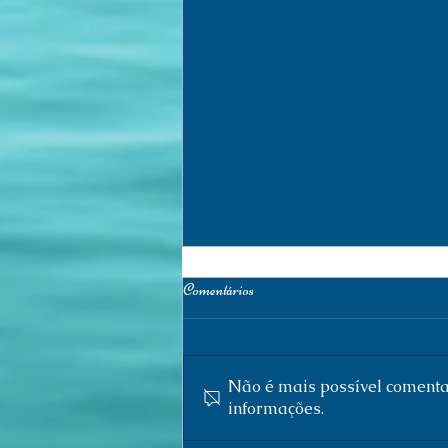
Comentários
Não é mais possível comentar
informações.
Research Log (155) /Registro de