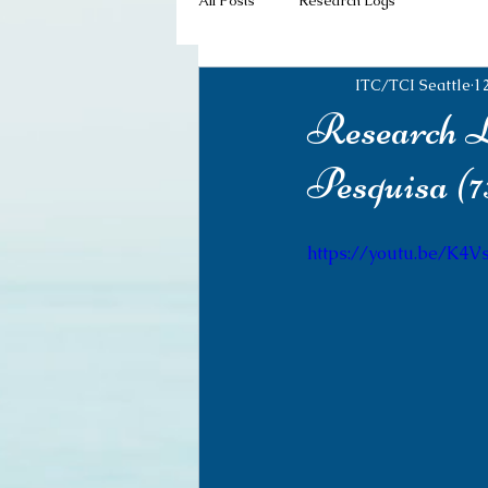
All Posts
Research Logs
ITC/TCI Seattle
1
Research L
Pesquisa (7
https://youtu.be/K4