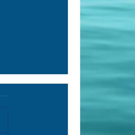
rch Log (153) /Registro de