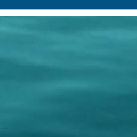
Pesquisa (154)
Pesqu
x.com