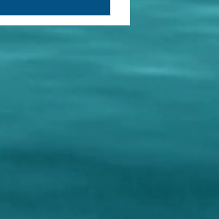
isa (153)