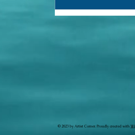
Pesquisa (155)
© 2023 by Artist Corner. Proudly created with
Wi