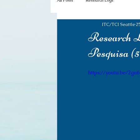
All Posts
Research Logs
ITC/TCI Seattle
2
Research L
Pesquisa (5
https://youtu.be/2gu