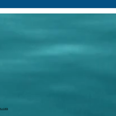
Pesquisa (154)
Pesqu
x.com