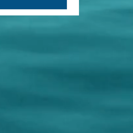
isa (153)