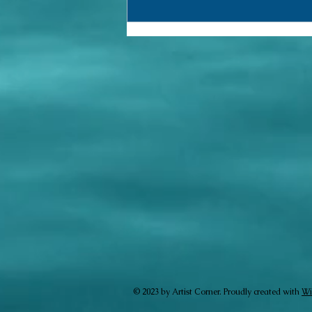
Pesquisa (155)
© 2023 by Artist Corner. Proudly created with
Wi