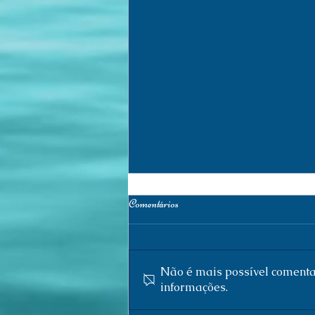
Comentários
Não é mais possível comentar
informações.
Research Log (155) /Registro de