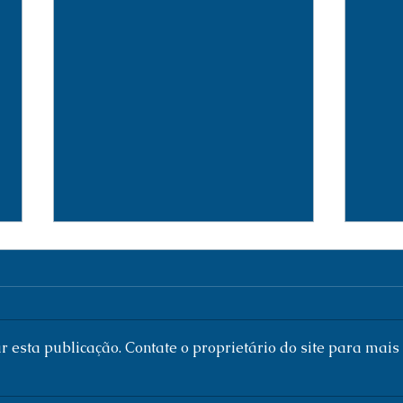
 esta publicação. Contate o proprietário do site para mais
Research Log (154) /Registro de
Resea