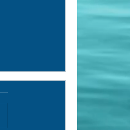
rch Log (153) /Registro de