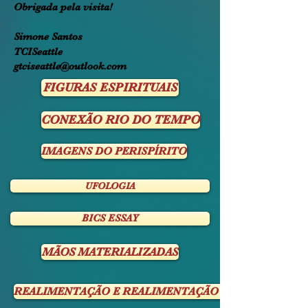
Obrigada pela visita!
Simone Santos
TCISeattle
gtciseattle@outlook.com
FIGURAS ESPIRITUAIS
CONEXÃO RIO DO TEMPO
IMAGENS DO PERISPÍRITO
UFOLOGIA
BICS ESSAY
MÃOS MATERIALIZADAS
REALIMENTAÇÃO E REALIMENTAÇÃO CRUZADA