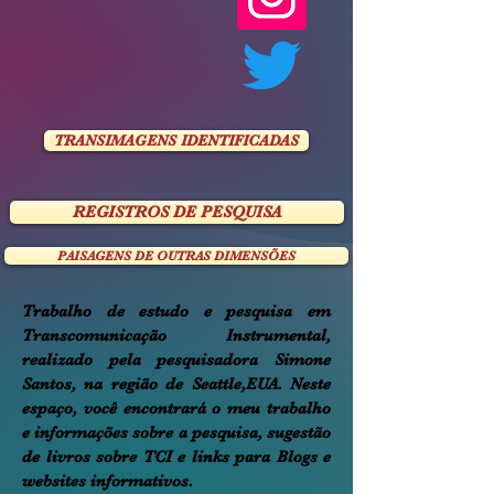
TRANSIMAGENS IDENTIFICADAS
REGISTROS DE PESQUISA
PAISAGENS DE OUTRAS DIMENSÕES
Trabalho de estudo e pesquisa em
Transcomunicação Instrumental,
realizado pela pesquisadora Simone
Santos, na região de Seattle,EUA. Neste
espaço, você encontrará o meu trabalho
e informações sobre a pesquisa, sugestão
de livros sobre TCI e links para Blogs e
websites informativos.